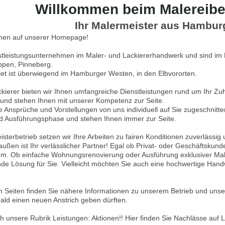
Willkommen beim Malereibe
Ihr Malermeister aus Hambu
mmen auf unserer Homepage!
nstleistungsunternehmen im Maler- und Lackiererhandwerk und sind i
Appen, Pinneberg.
iet ist überwiegend im Hamburger Westen, in den Elbvororten.
ckierer bieten wir Ihnen umfangreiche Dienstleistungen rund um Ihr Z
n und stehen Ihnen mit unserer Kompetenz zur Seite.
e Ansprüche und Vorstellungen von uns individuell auf Sie zugeschnit
d Ausführungsphase und stehen Ihnen immer zur Seite.
isterbetrieb setzen wir Ihre Arbeiten zu fairen Konditionen zuverlässi
außen ist Ihr verlässlicher Partner! Egal ob Privat- oder Geschäftskun
ium. Ob einfache Wohnungsrenovierung oder Ausführung exklusiver Male
de Lösung für Sie. Vielleicht möchten Sie auch eine hochwertige Hand
n Seiten finden Sie nähere Informationen zu unserem Betrieb und uns
ld einen neuen Anstrich geben dürften.
 unsere Rubrik Leistungen: Aktionen!! Hier finden Sie Nachlässe auf 